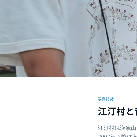
写真記録
江汀村と
江汀村は漢拏山
2007年以降