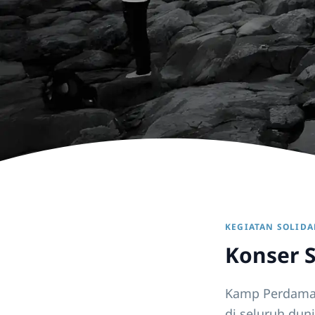
KEGIATAN SOLIDA
Konser S
Kamp Perdamai
di seluruh dun