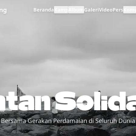
ng
Beranda
Kamp
Album
Galeri
Video
Pers
Komu
tan Solid
Bersama Gerakan Perdamaian di Seluruh Dunia