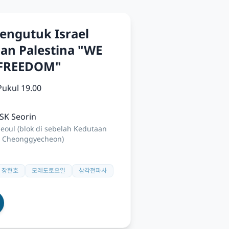
engutuk Israel
n Palestina "WE
 FREEDOM"
Pukul 19.00
SK Seorin
Seoul (blok di sebelah Kedutaan
ai Cheonggyecheon)
 장현호
모레도토요일
삼각전파사