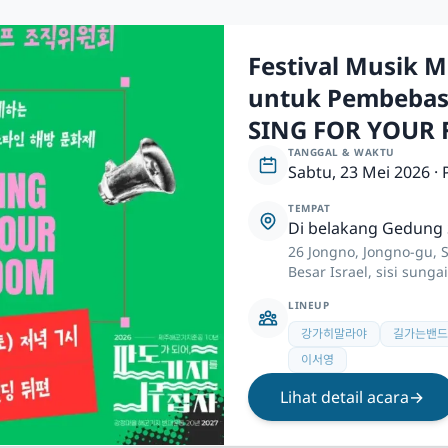
Festival Musik M
untuk Pembebasa
SING FOR YOUR
TANGGAL & WAKTU
Sabtu, 23 Mei 2026 · 
TEMPAT
Di belakang Gedung 
26 Jongno, Jongno-gu, 
Besar Israel, sisi sung
LINEUP
강가히말라야
길가는밴드
이서영
Lihat detail acara
→