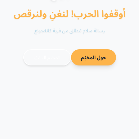
أوقفوا الحرب! لنغنِ ولنرقص
رسالة سلام تنطلق من قرية كانغجونغ
حول المخيّم
المخيم الثالث