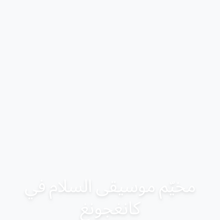
مخيّم موسيقى السلام في
كانغجونغ